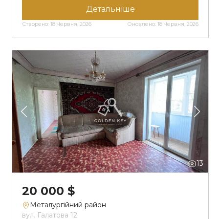
кухня 9 м2. Всі вікна замінені на металопластик,
Детальніше
балкон новий, засклений. Опалення
Створено: 18 Червня, 2026
Оновлено: 18 Червня, 2026
централізоване, стояки замінені. Квартира
двостороння, кімнати окремі, просторий хол,
велика кухня. Санвузол роздільний, замінені
труби […]
13
20 000 $
Металургійний район
вул. Галатова 12