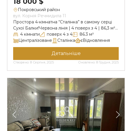
18 000 $
Покровський район
вул. Корнія Речмидила 11
Простора 4-кімнатна “Сталінка” в самому серці
Сухої Балки!Червона лінія | 4 поверх з 4 | 86,3 м²
Пропонується до продажу велика, світла та дуже
4 кімнати
поверх 4 з 4
86.3 м²
тепла квартира з чудовим плануванням –
Централізоване
Сталінка
єВідновлення
ідеальний варіант для великої родини. Основні
переваги:Простора площа – 86,3 м²4 окремі
Детальніше
кімнати з високими стелями – 2.93 м2 балкони з
Створено: 8 Серпня, 2025
Оновлено: 8 Грудня, 2025
видом на червону лініюВікна […]