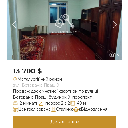
23
13 700 $
Металургійний район
вул. Ветеранів Праці 9
Продаж двокімнатної квартири по вулиці
Ветеранів Праці, будинок 9, проспект
Металургів, Металургійний р-н. Квартира
2 кімнати
поверх 2 з 2
49 м²
розташована на другому поверсі
Централізоване
Сталінка
єВідновлення
двоповерхового будинку, сталінка. Загальна
площа 49 м2, житлова 30 м2, кухня 6,5 м2. Є
Детальніше
лічильники на воду і світло (двофазний).