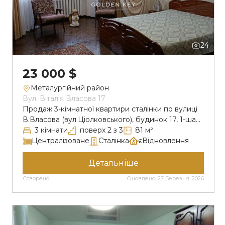
24
23 000 $
Металургійний район
Вул. Віталія Власова 17
Продаж 3-кімнатної квартири сталінки по вулиці
В.Власова (вул.Ціолковського), будинок 17, 1-ша
дільниця, Металургійний район. Квартира
3 кімнати
поверх 2 з 3
81 м²
розташована на другому поверсі триповерхового
Централізоване
Сталінка
єВідновлення
будинку. Загальна площа 81м2 , житлова 46 м2,
кухня 8 м2. Всі вікна нові, металопластикові.
Детальніше
Балкон кований з встановленою камерою
Створено:
Оновлено: 27 Березня, 2026
спостереження. Кімнати окремі, просторі і світлі,
зручний хол і просторий коридор. Санвузол
роздільний, труби комунікацій […]