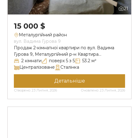
Кількість кімнат
21
15 000 $
Поверховість
Металургійний район
вул. Вадима Гурова 9
Продаж 2-кімнатної квартири по вул. Вадима
Поверх
Гурова 9, Металургійний р-н Квартира
розташована на п’ятому поверсі
2 кімнати
поверх 5 з 5
53.2 м²
п’ятиповерхового будинку, не кутова, дах
Централізоване
Сталінка
Опалення
перекритий. Квартира у житловому стані з
косметичним ремонтом, вікна м/п та засклений
Детальніше
балкон. Роздільне планування, кожна кімната
Створено: 23 Липня, 2026
Оновлено: 23 Липня, 2026
окрема, що забеспечує кожному свій простір.
Особливості
Вітальня 16.3 м², спальна кімната 13.3 м² та
простора кухня 7.8 м². […]
Скинути
Застосувати
(12)