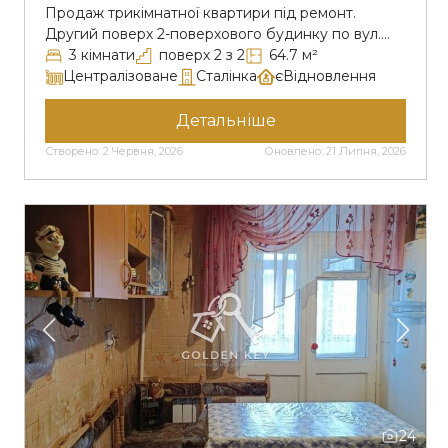
Продаж трикімнатної квартири під ремонт.
Другий поверх 2-поверхового будинку по вул.
Галатова 12, Металургійний р-н. Розташована в
3 кімнати
поверх 2 з 2
64.7 м²
просторому та затишному місці. Кутова,
Централізоване
Сталінка
єВідновлення
планування суміжно – роздільне. Чудово
підходить для тих, хто хоче ремонт на свій смак.
Детальніше
Зручна інфраструктура: школа, дитячий садок,
Створено: 2 Червня, 2026
Оновлено: 21 Липня, 2026
супермаркет АТБ, дитячий майданчик, спортивна
зала, кав’ярня, поряд розвинута інфраструктура,
зупинка транспорту все те […]
24