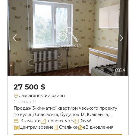
Центрально-Міський ринок , магазини,
транспортна розв’язка, школи […]
24
27 500 $
Саксаганський район
Спаська 13
Продаж 3-кімнатної квартири чеського проекту
по вулиці Спасівська, будинок 13, Ювілейна,
Саксаганський район. Квартира розташована на
3 кімнати
поверх 3 з 5
66 м²
комфортному третьому поверсі п’ятиповерхового
Централізоване
Сталінка
єВідновлення
будинку. Загальна площа 66 м2, житлова 40 м2,