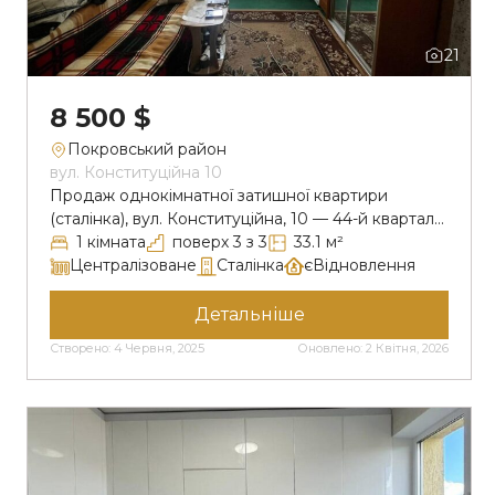
21
8 500 $
Покровський район
вул. Конституційна 10
Продаж однокімнатної затишної квартири
(сталінка), вул. Конституційна, 10 — 44-й квартал
Пропонується до продажу простора
1 кімната
поверх 3 з 3
33.1 м²
однокімнатна квартира в цегляному будинку
Централізоване
Сталінка
єВідновлення
(сталінка), розташована в одному з найтихіших
районів міста. Зручна транспортна розв’язка
Детальніше
дозволяє швидко дістатися в будь-який район.
Створено: 4 Червня, 2025
Оновлено: 2 Квітня, 2026
Тихий доглянутий двір з привітними сусідами.
Інфраструктура в пішій доступності: поруч АТБ,
Варус, аптеки, магазини, ринок, кафе, школи, […]
+38(096) 441 2002
вул. Юрія Камінського, 7