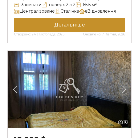
квартира розташована на 2-му поверсі 2-
3 кімнати
поверх 2 з 2
65.5 м²
поверхового будинку. Попри те, що вона кутова
Централізоване
Сталінка
єВідновлення
— дуже світла та затишна. Дах перекритий,
нічого не тече. Під’їзд доглянутий, двір тихий, із
Детальніше
приємними сусідами. Основні переваги
Створено: 24 Листопада, 2025
Оновлено: 7 Квітня, 2026
квартири:• великий балкон площею 7,5 м², який
можна використовувати як повноцінну […]
18