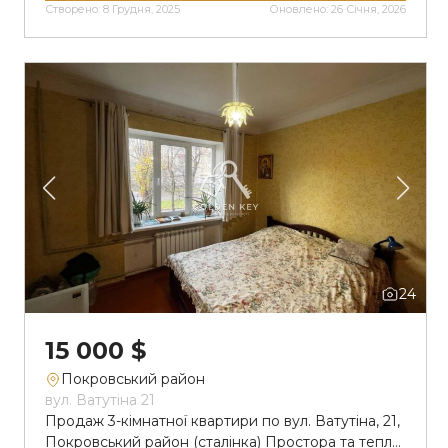
Створено: 8 Грудня, 2025
Оновлено: 26 Січня, 2026
Виконаний капітальний ремонт даху, утеплена
ззовні, всі вікна і балконний блок замінені на
металопластик, Вхідні двері подвійні, […]
24
15 000 $
Покровський район
вул. Ватутіна 21
Продаж 3-кімнатної квартири по вул. Ватутіна, 21,
Покровський район (сталінка) Простора та тепла