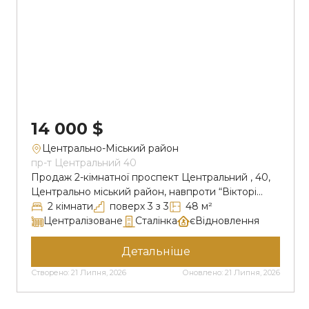
14
14 000 $
Центрально-Міський район
пр-т Центральний 40
Продаж 2-кімнатної проспект Центральний , 40,
Центрально міський район, навпроти “Вікторі
плаза”Простора 2-кімнатна квартира в хорошому
2 кімнати
поверх 3 з 3
48 м²
районі міста. Квартира розташована на 3 поверсі
Централізоване
Сталінка
єВідновлення
3-поверхового будинку .Характеристики
квартири:-житловий стан-замінені труби-
Детальніше
встановлені металопластикові вікна.-високі стелі
Створено: 21 Липня, 2026
Оновлено: 21 Липня, 2026
та зручне планування (типова сталінка)-тепла та
світла квартираВідмінне розташування:Будинок
знаходиться біля ТРЦ Victory Plaza , поруч