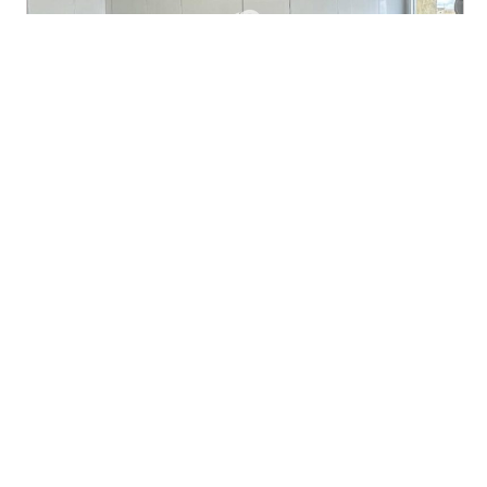
23
59 000 $
Центрально-Міський район
вул. Кобилянського 223
Продаж трикімнатної квартири по вул.
Кобилянського 223 з новим ремонтом.Ремонт
зроблено в приємних тонах, що створює
3 кімнати
поверх 5 з 9
63 м²
особливу атмосферу.Дорога техніка та мебель
Централізоване
Сталінка
В центрі
VIP
яка зроблена під замовлення. Все залишається та
входить в ціну.Тепла підлога в санвузлі, балконі та
Детальніше
кухні. В кімнатах якісний ламінат. Дитяча кімната
Створено: 2 Серпня, 2024
Оновлено: 1 Грудня, 2025
з’єднана з лоджією. Кухня – студія. Є 3
кондиціонера для спекотних днів. Камін […]